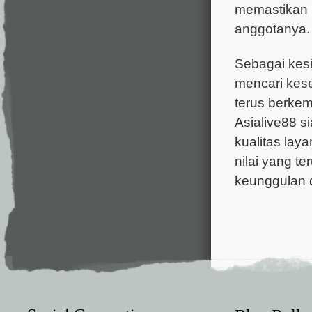
memastikan b
anggotanya.
Sebagai kes
mencari kes
terus berkem
Asialive88 s
kualitas lay
nilai yang t
keunggulan d